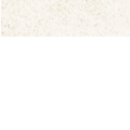
「神石
まれて