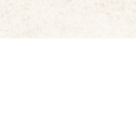
揚げ煎餅です。昼夜の温度差の大きい気候と豊富で綺麗な水恵
用して作っています！調味料は天然のだしと醤油で美味しく仕上
す♪