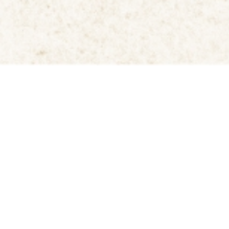
高原米おこげ煎餅」は，お米のつぶつぶを生かしたサクサクの
，大切に育てられた神石高原町産のお米を100パーセント使
げていま